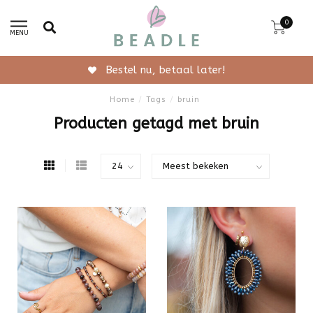
0
MENU
Gratis verzending vanaf 50,-
Home
/
Tags
/
bruin
Producten getagd met bruin