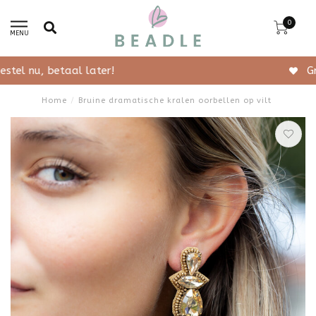
0
MENU
Gratis verzending vanaf 50,-
Home
/
Bruine dramatische kralen oorbellen op vilt