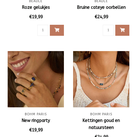
BEADLE
BEADLE
Roze gelukjes
Bruine cateye oorbellen
€19,99
€24,99
BOHM PARIS
BOHM PARIS
New ringparty
Kettingen goud en
natuursteen
€19,99