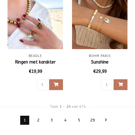
BEADLE
BOHM PARIS
Ringen met karakter
Sunshine
€19,99
€29,99
Toon
1
-
24
van 674
1
2
3
4
5
29