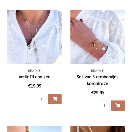
BEADLE
BEADLE
Verliefd aan zee
Set van 3 armbandjes
koraalroze
€19,99
€29,95