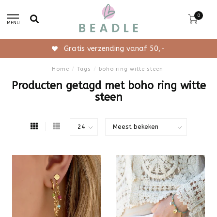
0
MENU
Gratis verzending vanaf 50,-
Home
/
Tags
/
boho ring witte steen
Producten getagd met boho ring witte
steen