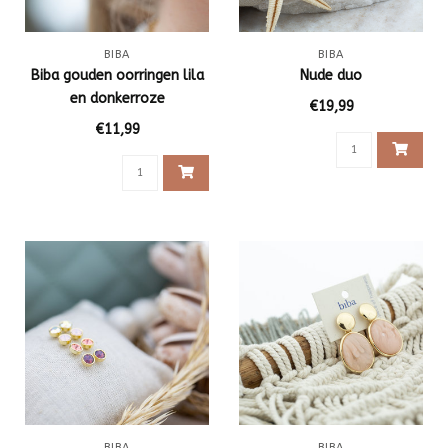
BIBA
BIBA
Biba gouden oorringen lila
Nude duo
en donkerroze
€19,99
€11,99
BIBA
BIBA