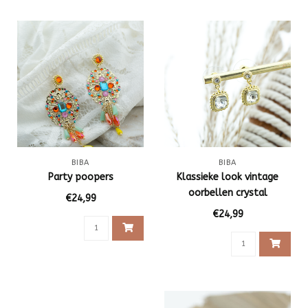
BIBA
BIBA
Party poopers
Klassieke look vintage
oorbellen crystal
€24,99
€24,99