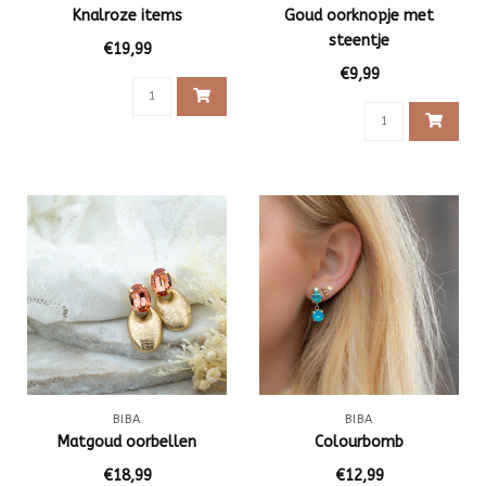
Knalroze items
Goud oorknopje met
steentje
€19,99
€9,99
BIBA
BIBA
Matgoud oorbellen
Colourbomb
€18,99
€12,99