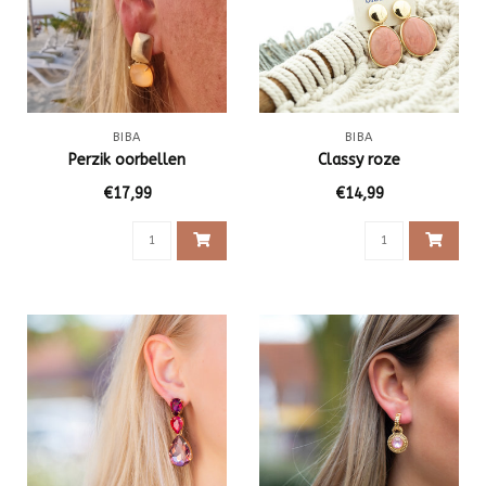
BIBA
BIBA
Perzik oorbellen
Classy roze
€17,99
€14,99