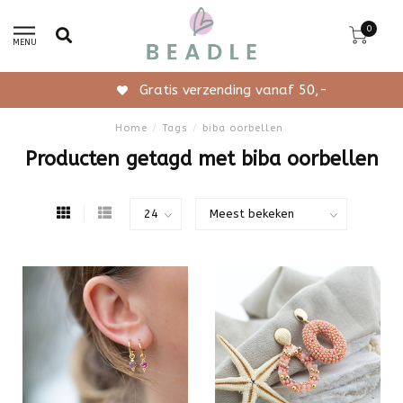
0
MENU
Gratis verzending vanaf 50,-
Home
/
Tags
/
biba oorbellen
Producten getagd met biba oorbellen