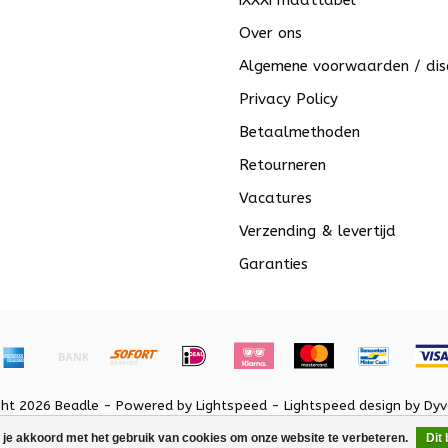
iXXXi maattabel
Over ons
Algemene voorwaarden / dis
Privacy Policy
Betaalmethoden
Retourneren
Vacatures
Verzending & levertijd
Garanties
ght 2026 Beadle - Powered by
Lightspeed
-
Lightspeed design
by
Dyv
 je akkoord met het gebruik van cookies om onze website te verbeteren.
Dit