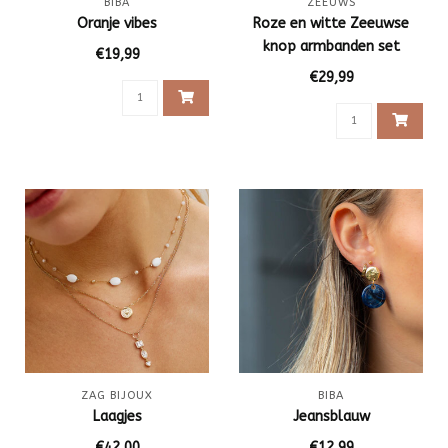
BIBA
ZEEUWS
Oranje vibes
Roze en witte Zeeuwse
knop armbanden set
€19,99
€29,99
ZAG BIJOUX
BIBA
Laagjes
Jeansblauw
€42,00
€12,99