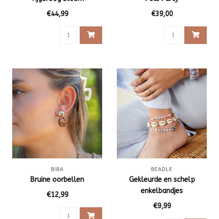
€44,99
€39,00
BIBA
BEADLE
Bruine oorbellen
Gekleurde en schelp
enkelbandjes
€12,99
€9,99