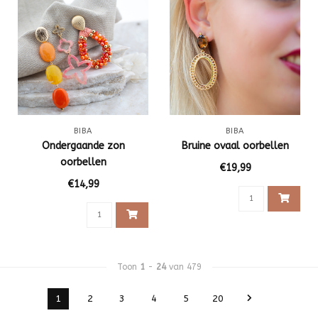
BIBA
BIBA
Ondergaande zon
Bruine ovaal oorbellen
oorbellen
€19,99
€14,99
Toon
1
-
24
van 479
1
2
3
4
5
20