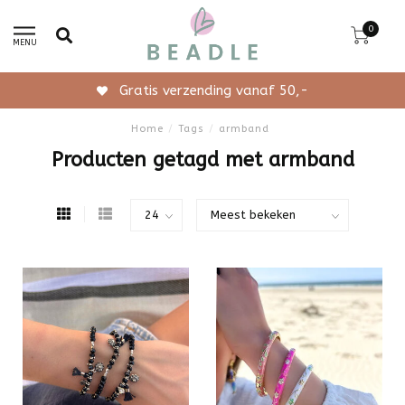
0
MENU
Gratis verzending vanaf 50,-
Home
/
Tags
/
armband
Producten getagd met armband