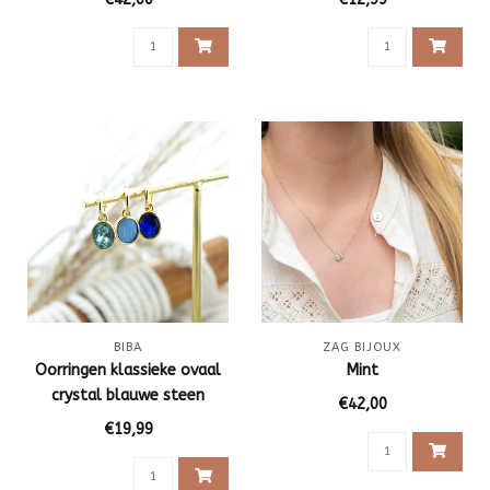
BIBA
ZAG BIJOUX
Oorringen klassieke ovaal
Mint
crystal blauwe steen
€42,00
€19,99