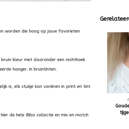
Gerelateer
en worden die hoog op jouw favorieten
n bruin kleur met daaronder een rechthoek
erde hanger. in bruintinten.
k is, elk stukje kan variëren in print en tint
Goude
tijg
k
hier
de hele Biba collectie en mix en match