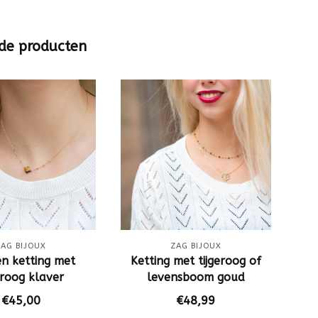
de producten
ZAG BIJOUX
ZAG BIJOUX
n ketting met
Ketting met tijgeroog of
G
eroog klaver
levensboom goud
€45,00
€48,99