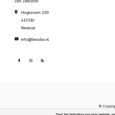
van Zeeland!
Hogezoom 200
4325BJ
Renesse
info@beadle.nl
© Copyri
Door het gebruiken van onze website, ga