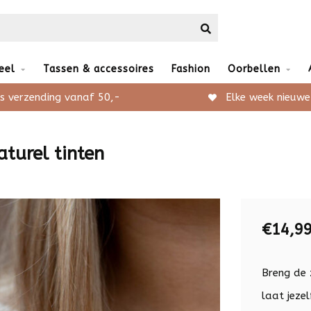
eel
Tassen & accessoires
Fashion
Oorbellen
s verzending vanaf 50,-
Elke week nieuwe
turel tinten
€14,9
Breng de 
laat jeze