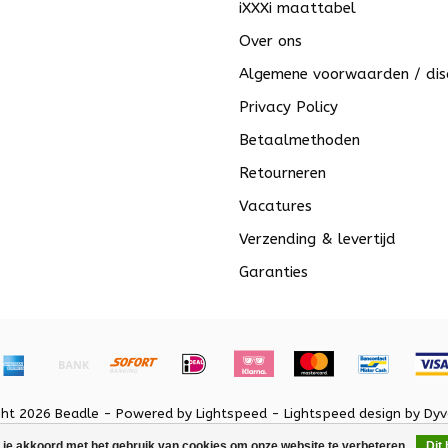
iXXXi maattabel
Over ons
Algemene voorwaarden / dis
Privacy Policy
Betaalmethoden
Retourneren
Vacatures
Verzending & levertijd
Garanties
ght 2026 Beadle - Powered by
Lightspeed
-
Lightspeed design
by
Dyv
 je akkoord met het gebruik van cookies om onze website te verbeteren.
Dit