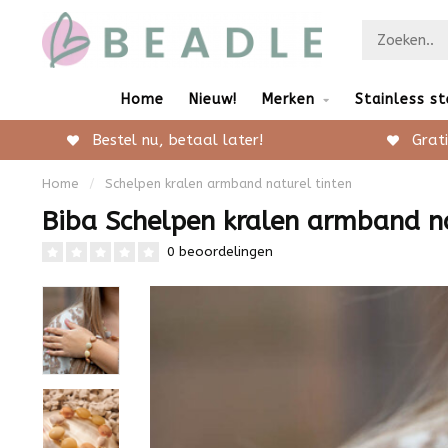
Home
Nieuw!
Merken
Stainless st
Bestel nu, betaal later!
Grati
Home
/
Schelpen kralen armband naturel tinten
Biba Schelpen kralen armband na
0 beoordelingen