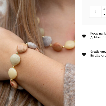
Koop nu, b
Achteraf 
Gratis ver
Bij alle o