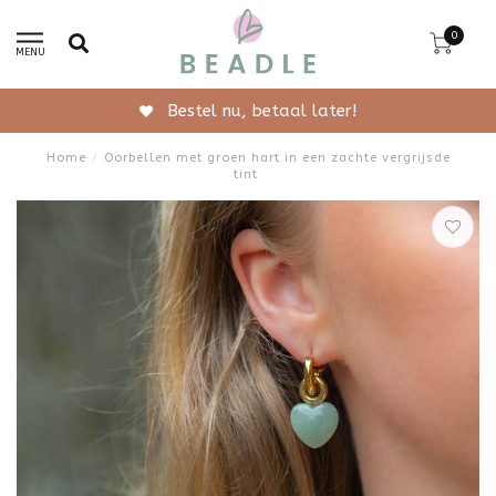
0
MENU
Gratis verzending vanaf 50,-
Home
/
Oorbellen met groen hart in een zachte vergrijsde
tint