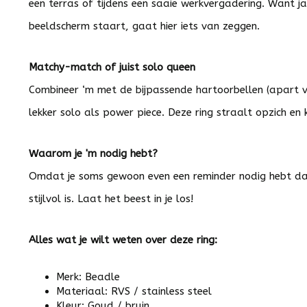
een terras of tijdens een saaie werkvergadering. Want ja: 
beeldscherm staart, gaat hier iets van zeggen.
Matchy-match of juist solo queen
Combineer ‘m met de bijpassende hartoorbellen (apart ver
lekker solo als power piece. Deze ring straalt opzich en
Waarom je 'm nodig hebt?
Omdat je soms gewoon even een reminder nodig hebt dat
stijlvol is. Laat het beest in je los!
Alles wat je wilt weten over deze ring:
Merk: Beadle
Materiaal: RVS / stainless steel
Kleur: Goud / bruin