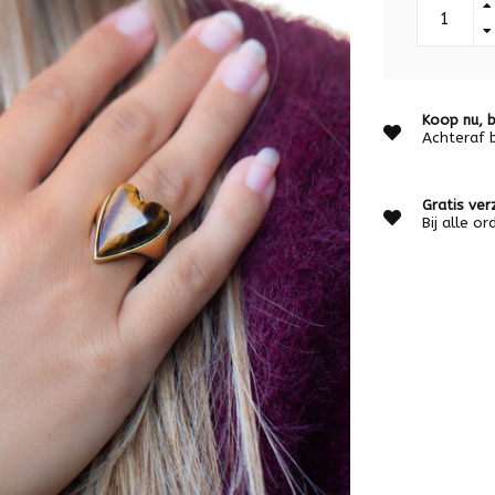
Koop nu, b
Achteraf 
Gratis ver
Bij alle o