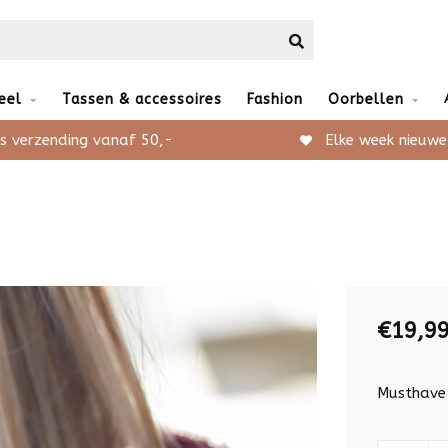
eel
Tassen & accessoires
Fashion
Oorbellen
s verzending vanaf 50,-
Elke week nieuwe
€19,9
Musthave 