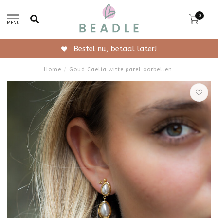
0
MENU
Gratis verzending vanaf 50,-
Home
/
Goud Caelia witte parel oorbellen