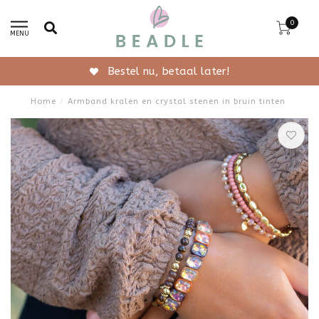
0
MENU
Bestel nu, betaal later!
Home
/
Armband kralen en crystal stenen in bruin tinten