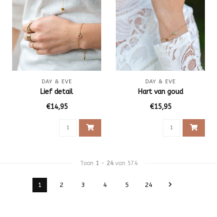
DAY & EVE
DAY & EVE
Lief detail
Hart van goud
€14,95
€15,95
Toon
1
-
24
van 574
1
2
3
4
5
24