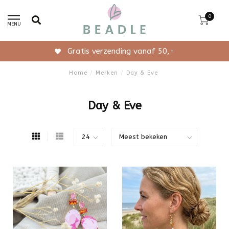
0
MENU
Gratis verzending vanaf 50,-
Home
/
Merken
/
Day & Eve
Day & Eve