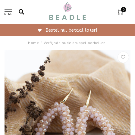
0
MENU
Gratis verzending vanaf 50
Home
/
Verfijnde nude druppel oorbellen