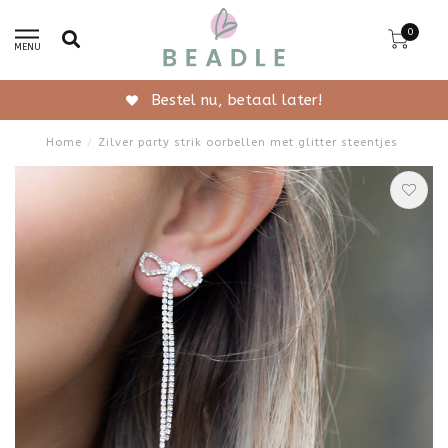
0
MENU
Gratis verzending vanaf 50,-
Home
/
Zilver party strik oorbellen met glitter steentjes