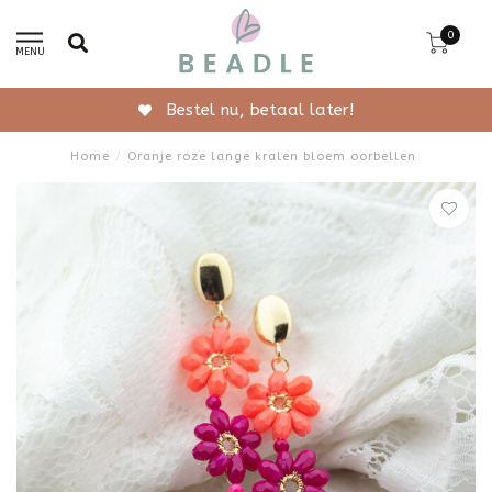
0
MENU
r!
Gratis verzending van
Home
/
Oranje roze lange kralen bloem oorbellen