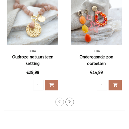
BIBA
BIBA
Oudroze natuursteen
Ondergaande zon
ketting
oorbellen
€29,99
€14,99