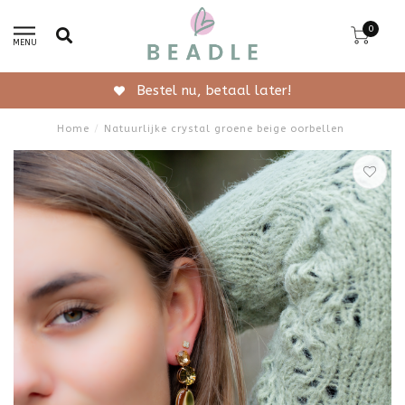
0
MENU
estel nu, betaal later!
Gr
Home
/
Natuurlijke crystal groene beige oorbellen