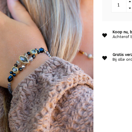
Koop nu, b
Achteraf 
Gratis ver
Bij alle o