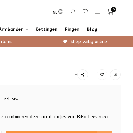
0
NL
Armbanden
Kettingen
Ringen
Blog
 items
Shop veilig online
9
Incl. btw
 te combineren deze armbandjes van BiBa
Lees meer..