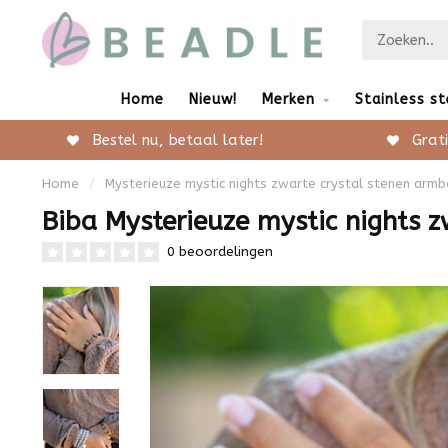
Home
Nieuw!
Merken
Stainless st
Bestel nu, betaal later!
Grati
Home
/
Mysterieuze mystic nights zwarte crystal stenen arm
Biba Mysterieuze mystic nights 
0 beoordelingen