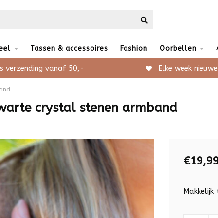
eel
Tassen & accessoires
Fashion
Oorbellen
s verzending vanaf 50,-
Elke week nieuwe
band
zwarte crystal stenen armband
€19,9
Makkelijk