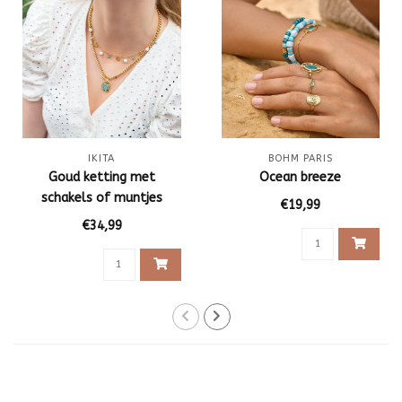
IKITA
BOHM PARIS
Goud ketting met
Ocean breeze
schakels of muntjes
€19,99
€34,99