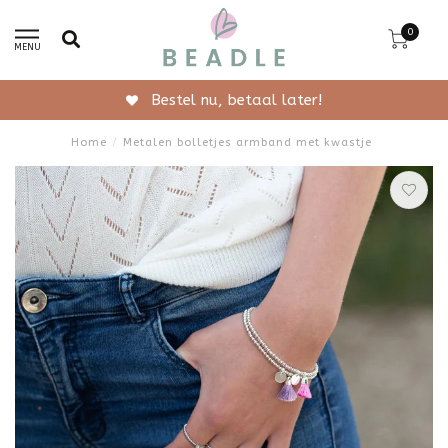
0
MENU
Gratis verzending vanaf 50,-
Home
/
Metalen bolletjes armband met kwastje