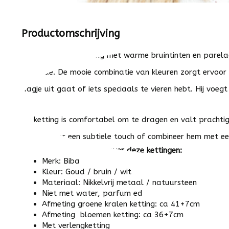
Productomschrijving
Deze prachtige ketting met warme bruintinten en parelach
upgrade. De mooie combinatie van kleuren zorgt ervoor d
dagje uit gaat of iets speciaals te vieren hebt. Hij voegt
De ketting is comfortabel om te dragen en valt prachti
T-shirt voor een subtiele touch of combineer hem met ee
Alles wat je wilt weten over deze kettingen:
Merk: Biba
Kleur: Goud / bruin / wit
Materiaal: Nikkelvrij metaal / natuursteen
Niet met water, parfum ed
Afmeting groene kralen ketting: ca 41+7cm
Afmeting bloemen ketting: ca 36+7cm
Met verlengketting