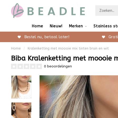
Home
Nieuw!
Merken
Stainless st
Bestel nu, betaal later!
Grati
Home
/
Kralenketting met moooie mix tinten bruin en wit
Biba Kralenketting met moooie mi
0 beoordelingen