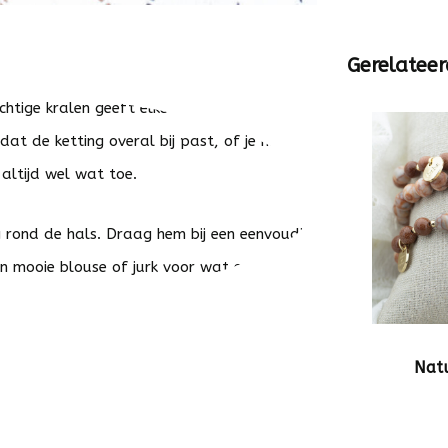
Gerelateer
tige kralen geeft elke outfit een stijlvolle
at de ketting overal bij past, of je nu een
 altijd wel wat toe.
g rond de hals. Draag hem bij een eenvoudig
n mooie blouse of jurk voor wat extra flair.
Natu