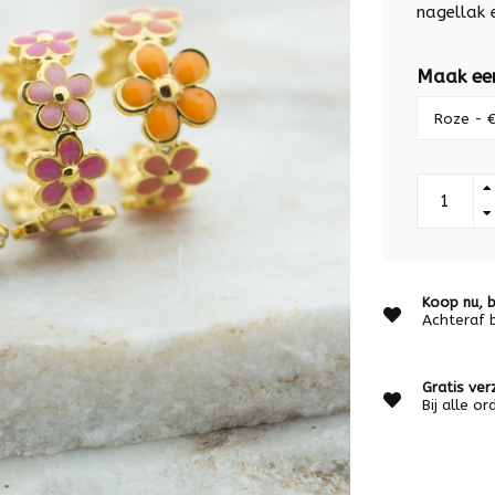
nagellak e
Maak ee
Koop nu, b
Achteraf 
Gratis ver
Bij alle o