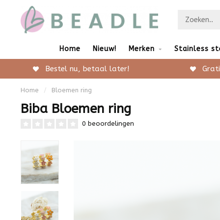
Home
Nieuw!
Merken
Stainless st
Bestel nu, betaal later!
Grati
Home
/
Bloemen ring
Biba Bloemen ring
0 beoordelingen