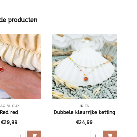
de producten
ZAG BIJOUX
IKITA
Red red
Dubbele kleurrijke ketting
Or
€29,99
€24,99