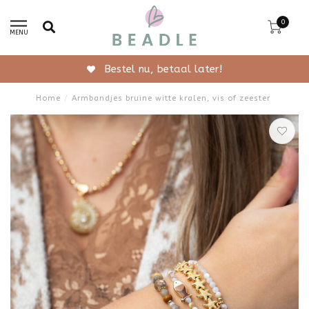
0
MENU
r!
Gratis verzending van
Home
/
Armbandjes bruine witte kralen, vis of zeester