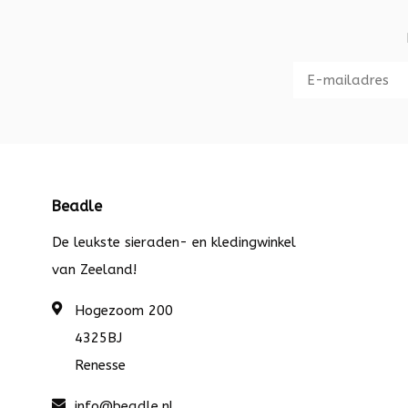
Beadle
De leukste sieraden- en kledingwinkel
van Zeeland!
Hogezoom 200
4325BJ
Renesse
info@beadle.nl