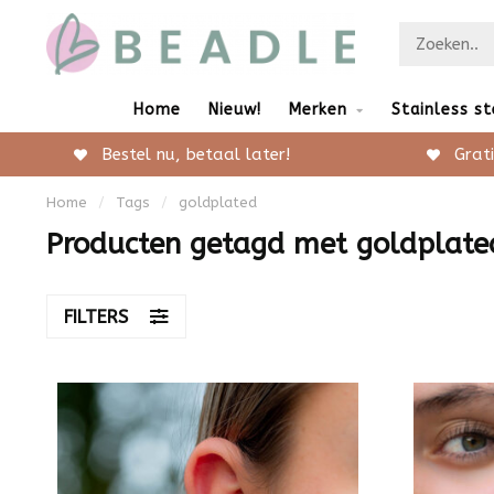
Home
Nieuw!
Merken
Stainless st
Bestel nu, betaal later!
Grati
Home
/
Tags
/
goldplated
Producten getagd met goldplate
FILTERS