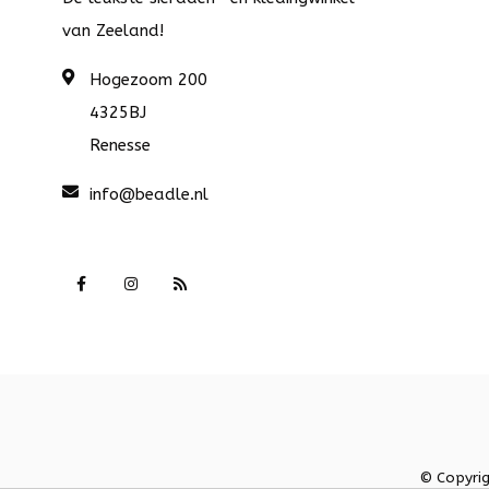
van Zeeland!
Hogezoom 200
4325BJ
Renesse
info@beadle.nl
© Copyri