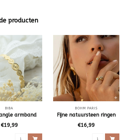
de producten
BIBA
BOHM PARIS
angle armband
Fijne natuursteen ringen
Bre
€19,99
€16,99