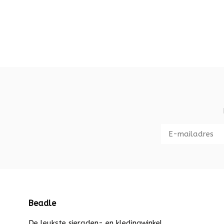
Beadle
De leukste sieraden- en kledingwinkel