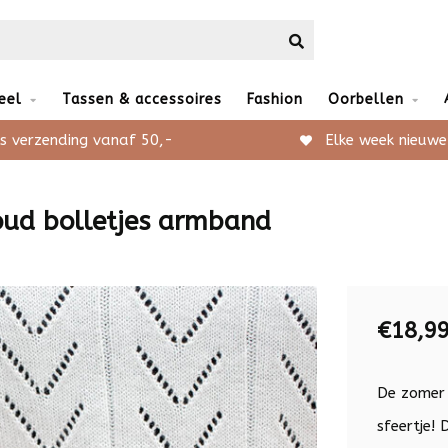
eel
Tassen & accessoires
Fashion
Oorbellen
s verzending vanaf 50,-
Elke week nieuwe
oud bolletjes armband
€18,9
De zomer i
sfeertje!