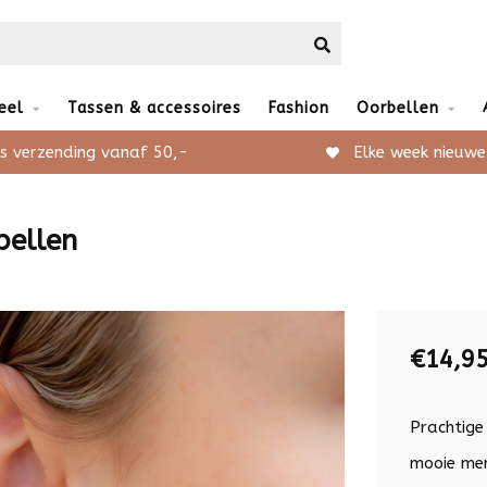
eel
Tassen & accessoires
Fashion
Oorbellen
s verzending vanaf 50,-
Elke week nieuwe
bellen
€14,9
Prachtige
mooie mer