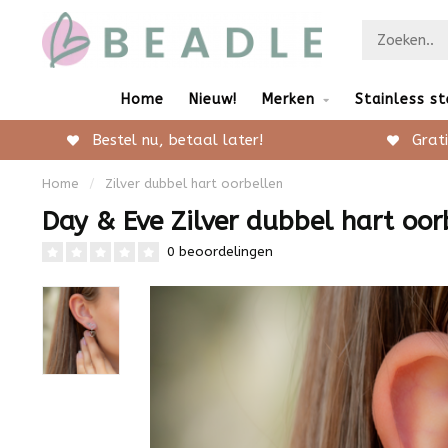
Home
Nieuw!
Merken
Stainless st
Bestel nu, betaal later!
Grati
Home
/
Zilver dubbel hart oorbellen
Day & Eve Zilver dubbel hart oor
0 beoordelingen