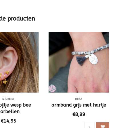
de producten
KARMA
BIBA
ijtje wesp bee
armband grijs met hartje
K
orbellen
€8,99
€14,95