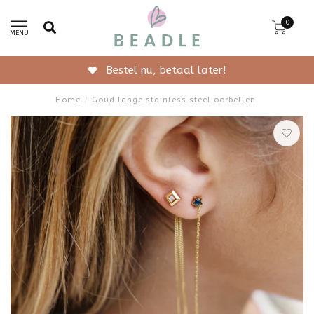
0
MENU
Gratis verzending vanaf 50,-
Home
/
Goud lange stainless steel oorbellen