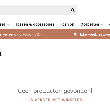
eel
Tassen & accessoires
Fashion
Oorbellen
s verzending vanaf 50,-
Elke week nieuwe
l
Geen producten gevonden!
GA VERDER MET WINKELEN