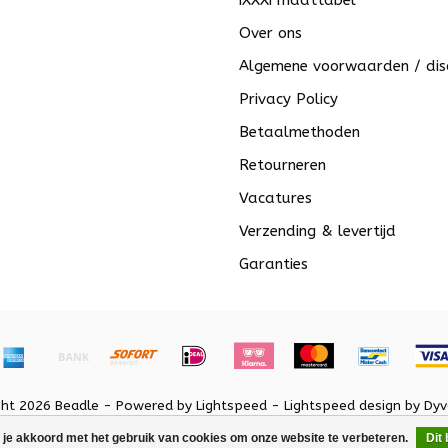
iXXXi maattabel
Over ons
Algemene voorwaarden / dis
Privacy Policy
Betaalmethoden
Retourneren
Vacatures
Verzending & levertijd
Garanties
ght 2026 Beadle - Powered by
Lightspeed
-
Lightspeed design
by
Dyv
 je akkoord met het gebruik van cookies om onze website te verbeteren.
Dit