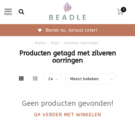
0
MENU
l later!
Gratis verzendin
Home
/
Tags
/
zilveren oorringen
Producten getagd met zilveren
oorringen
Geen producten gevonden!
GA VERDER MET WINKELEN