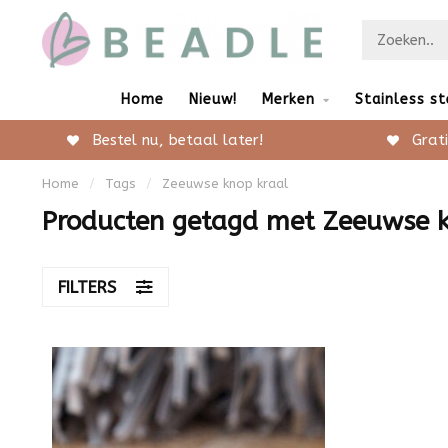
Home
Nieuw!
Merken
Stainless st
Bestel nu, betaal later!
Grati
Home
/
Tags
/
Zeeuwse knop kraal
Producten getagd met Zeeuwse k
FILTERS