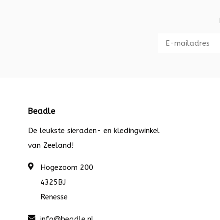
Beadle
De leukste sieraden- en kledingwinkel
van Zeeland!
Hogezoom 200
4325BJ
Renesse
info@beadle.nl