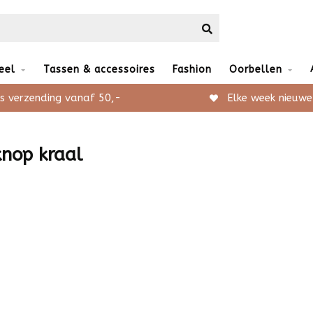
eel
Tassen & accessoires
Fashion
Oorbellen
s verzending vanaf 50,-
Elke week nieuwe
nop kraal