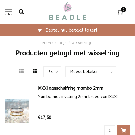
0
MENU
Bestel nu, betaal later!
Home
/
Tags
/
wisselring
Producten getagd met wisselring
IXXXI aanschuifring mambo 2mm
Mambo mat invulring 2mm breed van IXXXI .
€17,50