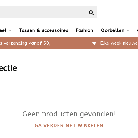
eel
Tassen & accessoires
Fashion
Oorbellen
s verzending vanaf 50,-
Elke week nieuwe
ectie
Geen producten gevonden!
GA VERDER MET WINKELEN