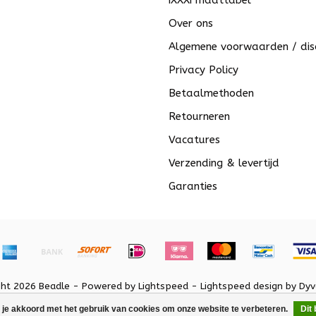
iXXXi maattabel
Over ons
Algemene voorwaarden / dis
Privacy Policy
Betaalmethoden
Retourneren
Vacatures
Verzending & levertijd
Garanties
ght 2026 Beadle - Powered by
Lightspeed
-
Lightspeed design
by
Dyv
 je akkoord met het gebruik van cookies om onze website te verbeteren.
Dit