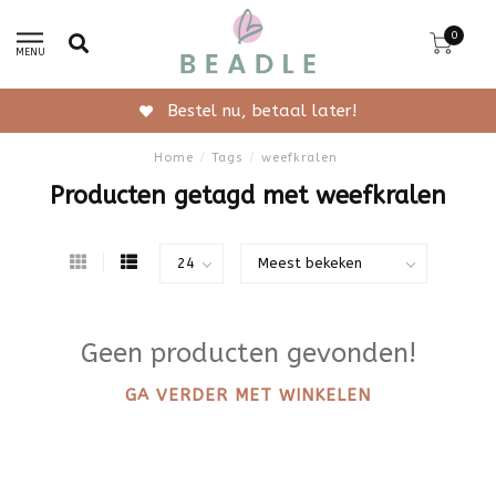
0
MENU
Bestel nu, betaal later!
Home
/
Tags
/
weefkralen
Producten getagd met weefkralen
Geen producten gevonden!
GA VERDER MET WINKELEN