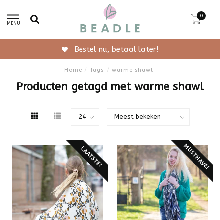
0
MENU
Bestel nu, betaal later!
Home
/
Tags
/
warme shawl
Producten getagd met warme shawl
MUSTHAVE!
LAATSTE!