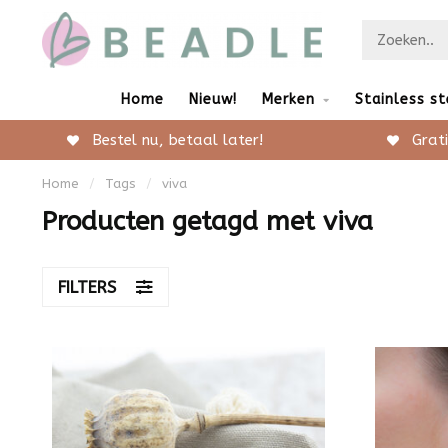
Home
Nieuw!
Merken
Stainless st
Bestel nu, betaal later!
Grati
Home
/
Tags
/
viva
Producten getagd met viva
FILTERS