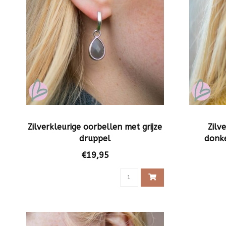
Zilverkleurige oorbellen met grijze
Zilv
druppel
donke
€19,95