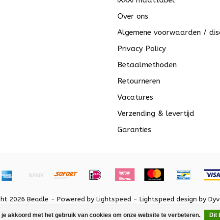
iXXXi maattabel
Over ons
Algemene voorwaarden / dis
Privacy Policy
Betaalmethoden
Retourneren
Vacatures
Verzending & levertijd
Garanties
ght 2026 Beadle - Powered by
Lightspeed
-
Lightspeed design
by
Dyv
 je akkoord met het gebruik van cookies om onze website te verbeteren.
Dit