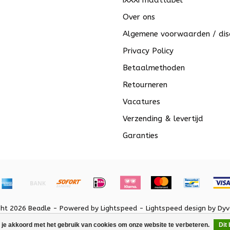
iXXXi maattabel
Over ons
Algemene voorwaarden / dis
Privacy Policy
Betaalmethoden
Retourneren
Vacatures
Verzending & levertijd
Garanties
ght 2026 Beadle - Powered by
Lightspeed
-
Lightspeed design
by
Dyv
 je akkoord met het gebruik van cookies om onze website te verbeteren.
Dit