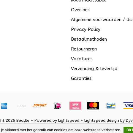
iXXXi maattabel
Over ons
Algemene voorwaarden / dis
Privacy Policy
Betaalmethoden
Retourneren
Vacatures
Verzending & levertijd
Garanties
ght 2026 Beadle - Powered by
Lightspeed
-
Lightspeed design
by
Dyv
 je akkoord met het gebruik van cookies om onze website te verbeteren.
Dit