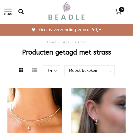
0
MENU
Gratis verzending vanaf 50,-
Home
/
Tags
/
strass
Producten getagd met strass