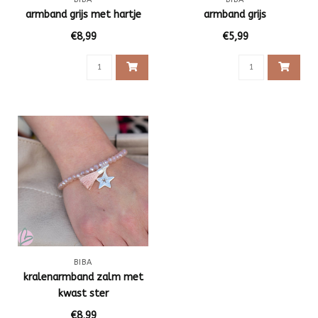
armband grijs met hartje
armband grijs
€8,99
€5,99
BIBA
kralenarmband zalm met
kwast ster
€8,99