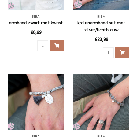
BIBA
BIBA
armband zwart met kwast
kralenarmband set mat
zilver/lichtblauw
€8,99
€23,99
BIBA
BIBA