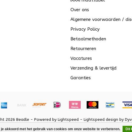
iXXXi maattabel
Over ons
Algemene voorwaarden / dis
Privacy Policy
Betaalmethoden
Retourneren
Vacatures
Verzending & levertijd
Garanties
ght 2026 Beadle - Powered by
Lightspeed
-
Lightspeed design
by
Dyv
 je akkoord met het gebruik van cookies om onze website te verbeteren.
Dit