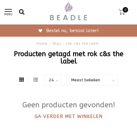
0
MENU
Bestel nu, betaal later!
Home
/
Tags
/
rok c&s the label
Producten getagd met rok c&s the
label
Geen producten gevonden!
GA VERDER MET WINKELEN