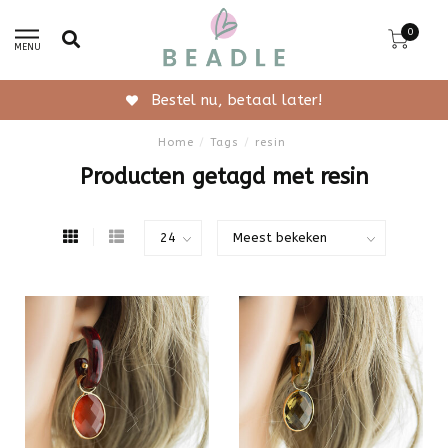
0
MENU
Bestel nu, betaal later!
Home
/
Tags
/
resin
Producten getagd met resin