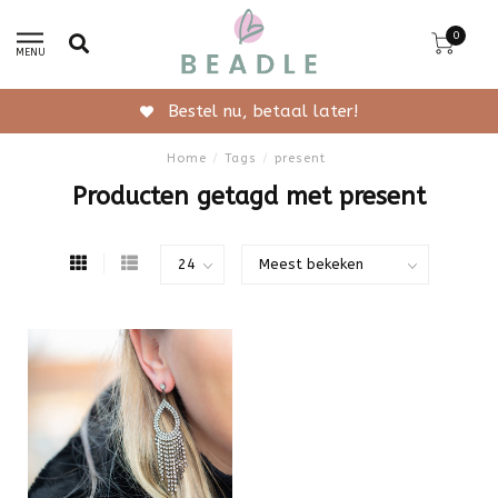
0
MENU
Bestel nu, betaal later!
Home
/
Tags
/
present
Producten getagd met present