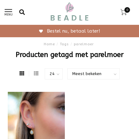
0
MENU
Bestel nu, betaal later!
Home
/
Tags
/
parelmoer
Producten getagd met parelmoer