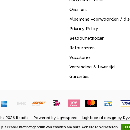
iXXXi maattabel
Over ons
Algemene voorwaarden / dis
Privacy Policy
Betaalmethoden
Retourneren
Vacatures
Verzending & levertijd
Garanties
ght 2026 Beadle - Powered by
Lightspeed
-
Lightspeed design
by
Dyv
 je akkoord met het gebruik van cookies om onze website te verbeteren.
Dit