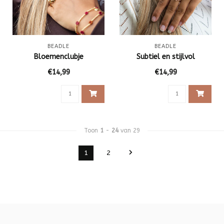
BEADLE
BEADLE
Bloemenclubje
Subtiel en stijlvol
€14,99
€14,99
Toon
1
-
24
van 29
1
2