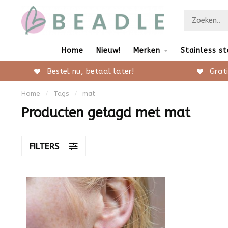
Home
Nieuw!
Merken
Stainless st
Bestel nu, betaal later!
Grati
Home
/
Tags
/
mat
Producten getagd met mat
FILTERS