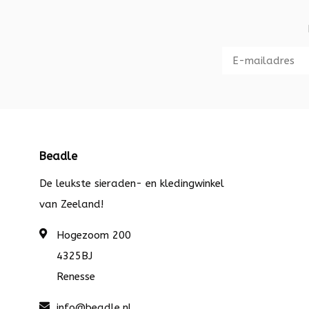
Beadle
De leukste sieraden- en kledingwinkel
van Zeeland!
Hogezoom 200
4325BJ
Renesse
info@beadle.nl