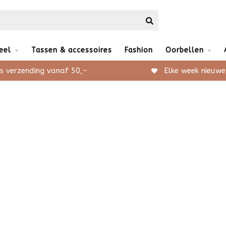
eel
Tassen & accessoires
Fashion
Oorbellen
s verzending vanaf 50,-
Elke week nieuwe