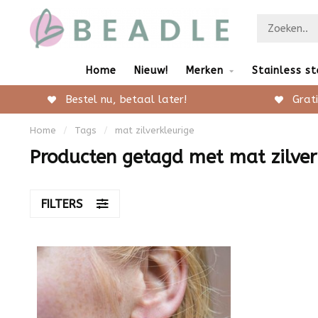
Home
Nieuw!
Merken
Stainless st
Bestel nu, betaal later!
Grati
Home
/
Tags
/
mat zilverkleurige
Producten getagd met mat zilver
FILTERS