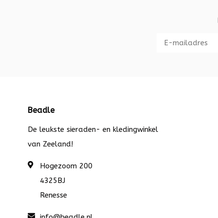
Beadle
De leukste sieraden- en kledingwinkel
van Zeeland!
Hogezoom 200
4325BJ
Renesse
info@beadle.nl