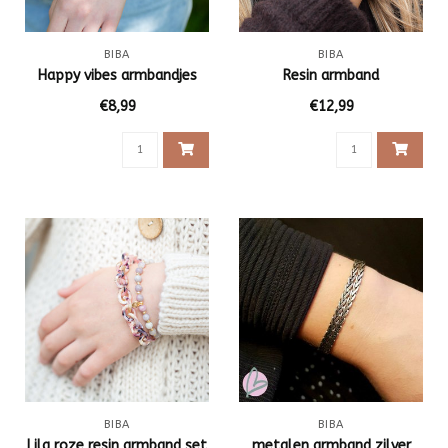
BIBA
BIBA
Happy vibes armbandjes
Resin armband
€8,99
€12,99
BIBA
BIBA
Lila roze resin armband set
metalen armband zilver