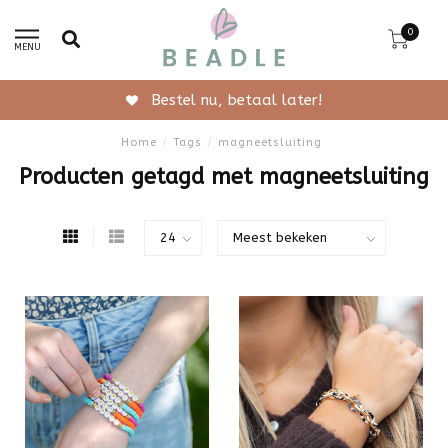
0
MENU
Bestel nu, betaal later!
Home
/
Tags
/
magneetsluiting
Producten getagd met magneetsluiting